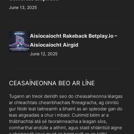
June 13, 2025
Aisíocaíocht Rakeback Betplay.io –
Aisíocaíocht Airgid
June 12, 2025
CEASAÍNEONNA BEO AR LÍNE
Tugann an treoir deiridh seo do cheasaíneonna léargas
ar chleachtais chearrbhachais fhreagracha, ag cinntiú
gur féidir leat taitneamh a bhaint as an spleodar gan do
leas airgeadais a chur i mbaol. Cuirimid béim ar a
thábhachtaí atá sé teorainneacha a leagan síos,
comharthaí andúile a aithint, agus staid shláintiúil aigne
a choinneáil agus muid ag baint suilt as an taithí