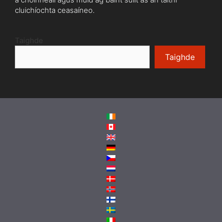
cluichíochta ceasaíneo.
Taighde
Taighde