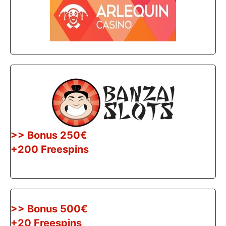
>> Bonus 250€
+200 Freespins
>> Bonus 500€
+20 Freespins