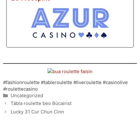
#fashionroulette #tableroulette #liveroulette #casinolive
#roulettecasino
Categories
Uncategorized
Tábla roulette beo Búcairist
Lucky 31 Cur Chun Cinn