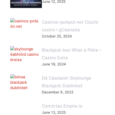
June 12, 2025
Casinos-jackpot.net Cluichí
casino i gCeanada
October 25, 2024
Blackjack beo What a Péire –
Casino Extra
June 19, 2024
Dé Céadaoin Skylounge
Blackjack Dublinbet
December 9, 2023
Comórtas Empire.io
June 13, 2025