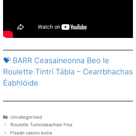
💝 BARR Ceasaíneonna Beo le
Roulette Tintrí Tábla – Cearrbhachas
Éabhlóide
Categories
Uncategorized
Roulette Tumoideachais Físe
Físeán casino extra