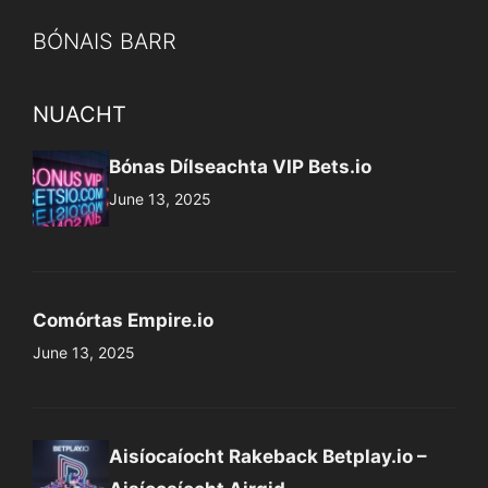
BÓNAIS BARR
NUACHT
Bónas Dílseachta VIP Bets.io
June 13, 2025
Comórtas Empire.io
June 13, 2025
Aisíocaíocht Rakeback Betplay.io –