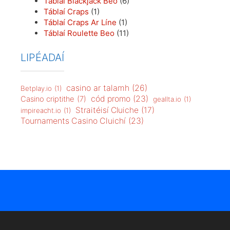
Táblaí Blackjack Beo
(6)
Táblaí Craps
(1)
Táblaí Craps Ar Líne
(1)
Táblaí Roulette Beo
(11)
LIPÉADAÍ
casino ar talamh
(26)
Betplay.io
(1)
cód promo
(23)
Casino criptithe
(7)
geallta.io
(1)
Straitéisí Cluiche
(17)
impireacht.io
(1)
Tournaments Casino Cluichí
(23)