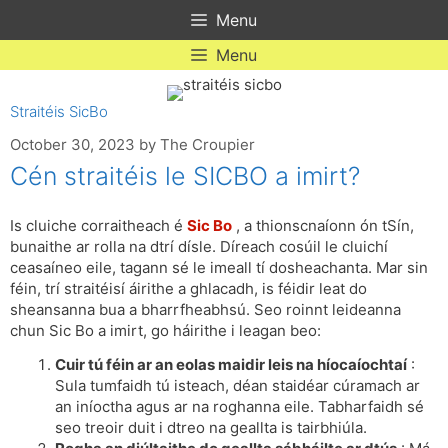
Skip
Menu
to
content
Menu
Straitéis SicBo
October 30, 2023
by
The Croupier
Cén straitéis le SICBO a imirt?
Is cluiche corraitheach é
Sic Bo
, a thionscnaíonn ón tSín,
bunaithe ar rolla na dtrí dísle. Díreach cosúil le cluichí
ceasaíneo eile, tagann sé le imeall tí dosheachanta. Mar sin
féin, trí straitéisí áirithe a ghlacadh, is féidir leat do
sheansanna bua a bharrfheabhsú. Seo roinnt leideanna
chun Sic Bo a imirt, go háirithe i leagan beo:
Cuir tú féin ar an eolas maidir leis na híocaíochtaí
:
Sula tumfaidh tú isteach, déan staidéar cúramach ar
an iníoctha agus ar na roghanna eile. Tabharfaidh sé
seo treoir duit i dtreo na geallta is tairbhiúla.