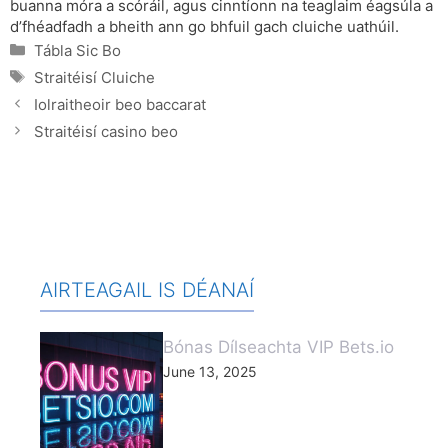
buanna móra a scóráil, agus cinntíonn na teaglaim éagsúla a
d’fhéadfadh a bheith ann go bhfuil gach cluiche uathúil.
Categories
Tábla Sic Bo
Tags
Straitéisí Cluiche
Iolraitheoir beo baccarat
Straitéisí casino beo
AIRTEAGAIL IS DÉANAÍ
Bónas Dílseachta VIP Bets.io
June 13, 2025