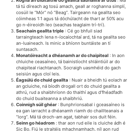
Rogha an diúltaithe do geallta sábháilte ar dtús
: Má
tá tú díreach ag tosú amach, geall ar roghanna simplí,
cosúil le “Mór” nó “Beag”. Tairgeann na geallta seo
cóimheas 1:1 agus tá dóchúlacht de thart ar 50% acu
go n-éireoidh leo (seachas teaglaim trí-trí).
Seachain geallta triple
: Cé go bhfuil siad
tarraingteach lena n-íocaíochtaí ard, tá na geallta seo
an-luaineach. Is minic a bhíonn buntáiste an tí
suntasach.
Monatóireacht a dhéanamh ar do chaipiteal
: In aon
chluiche ceasaíneo, tá bainistíocht shláintiúil ar do
chaipiteal riachtanach. Socraigh uasmhéid do gach
seisiún agus cloí leis.
Éagsúlú do chuid geallta
: Nuair a bheidh tú eolach ar
an gcluiche, ná bíodh drogall ort do chuid geallta a
athrú, rud a shaibhríonn do thaithí agus d’fhéadfadh
do chuid buaiteanna a shaibhriú.
Coinnigh súil ghéar
: Bunphrionsabal i gceasaíneo is
ea gan iarracht a dhéanamh riamh do chaillteanais a
“lorg”. Má tá droch-am agat, tabhair sos duit féin.
Seinn go héadrom
: thar aon rud eile is cluiche ádh é
Sic Bo. Fiú le straitéis mhachnamhach, níl aon rud