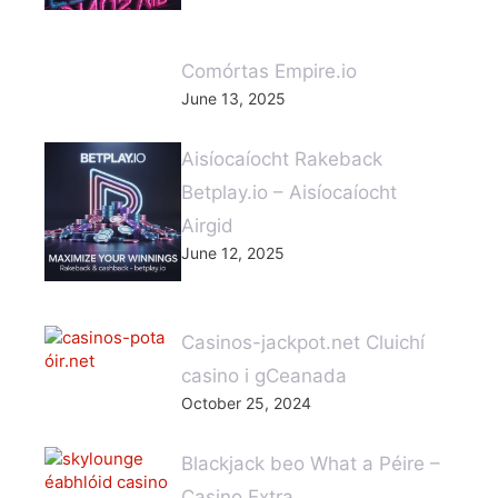
Comórtas Empire.io
June 13, 2025
Aisíocaíocht Rakeback
Betplay.io – Aisíocaíocht
Airgid
June 12, 2025
Casinos-jackpot.net Cluichí
casino i gCeanada
October 25, 2024
Blackjack beo What a Péire –
Casino Extra