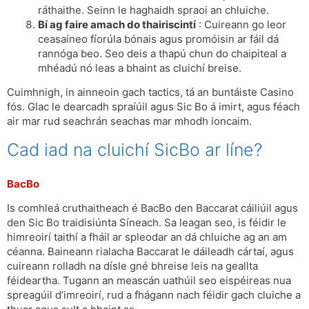
ráthaithe. Seinn le haghaidh spraoi an chluiche.
Bí ag faire amach do thairiscintí
: Cuireann go leor
ceasaíneo fíorúla bónais agus promóisin ar fáil dá
rannóga beo. Seo deis a thapú chun do chaipiteal a
mhéadú nó leas a bhaint as cluichí breise.
Cuimhnigh, in ainneoin gach tactics, tá an buntáiste Casino
fós. Glac le dearcadh spraíúil agus Sic Bo á imirt, agus féach
air mar rud seachrán seachas mar mhodh ioncaim.
Cad iad na cluichí SicBo ar líne?
BacBo
Is comhleá cruthaitheach é BacBo den Baccarat cáiliúil agus
den Sic Bo traidisiúnta Síneach. Sa leagan seo, is féidir le
himreoirí taithí a fháil ar spleodar an dá chluiche ag an am
céanna. Baineann rialacha Baccarat le dáileadh cártaí, agus
cuireann rolladh na dísle gné bhreise leis na geallta
féideartha. Tugann an meascán uathúil seo eispéireas nua
spreagúil d’imreoirí, rud a fhágann nach féidir gach cluiche a