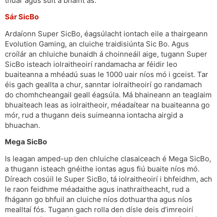
thuar agus sult a bhaint as.
Sár SicBo
Ardaíonn Super SicBo, éagsúlacht iontach eile a thairgeann
Evolution Gaming, an cluiche traidisiúnta Sic Bo. Agus
croílár an chluiche bunaidh á choinneáil aige, tugann Super
SicBo isteach iolraitheoirí randamacha ar féidir leo
buaiteanna a mhéadú suas le 1000 uair níos mó i gceist. Tar
éis gach geallta a chur, sanntar iolraitheoirí go randamach
do chomhcheangail geall éagsúla. Má bhaineann an teaglaim
bhuaiteach leas as iolraitheoir, méadaítear na buaiteanna go
mór, rud a thugann deis suimeanna iontacha airgid a
bhuachan.
Mega SicBo
Is leagan amped-up den chluiche clasaiceach é Mega SicBo,
a thugann isteach gnéithe iontas agus fiú buaite níos mó.
Díreach cosúil le Super SicBo, tá iolraitheoirí i bhfeidhm, ach
le raon feidhme méadaithe agus inathraitheacht, rud a
fhágann go bhfuil an cluiche níos dothuartha agus níos
mealltaí fós. Tugann gach rolla den dísle deis d’imreoirí