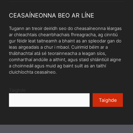
CEASAÍNEONNA BEO AR LÍNE
Tugann an treoir deiridh seo do cheasaíneonna léargas
ar chleachtais chearrbhachais fhreagracha, ag cinntiú
gur féidir leat taitneamh a bhaint as an spleodar gan do
leas airgeadais a chur i mbaol. Cuirimid béim ar a
thábhachtaí atá sé teorainneacha a leagan síos,
comharthaí andúile a aithint, agus staid shláintiúil aigne
a choinneáil agus muid ag baint suilt as an taithí
cluichíochta ceasaíneo.
Taighde
Taighde