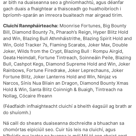
ar bith na duaiseanna seo a ghníomhachtú, agus déanfar
gach duais a fhaightear a thaisceadh go huathoibríoch i
bpríomh-sparán an imreora buaiteach mar airgead tirim.
Cluichí Rannpháirteacha:
Moonrise Fortunes, Big Bounty
Bill, Diamond Bounty 7s, Pharaoh’s Reign, Hyper Blitz Hold
and Win, Blazing Bull Athmháistrithe, Blazing Spirit Hold and
Win, Gold Tracker 7s, Flaming Scarabs, Joker Max, Double
Joker, Wilds from the Crypt, Blazing Bull : Rompu Airgid,
Geata Heimdall, Fortune Tintreach, Soinneáin Peile, Blazing
Bull, Cashpot Kegs, Diamond Supreme Hold and Win, Joker
Rainbows, Fortune Firedrake, Joker Leprechauns, Joker
Fortune Blitz, Joker Lanterns Hold and Win, Ninjaz vs
Narcos, Sínis Nua Bliain an Dragon, Diamond Bounty Xmas
Hold & Win, Santa Blitz Coinnigh & Buaigh, Tintreach na
Nollag, Cócaire Ifreann
(Féadfaidh infhaighteacht cluichí a bheith éagsúil ag brath ar
do shuíomh.)
Ná caill do sheans duaiseanna dochreidte a bhuachan sa
chomórtas eipiciúil seo. Cuir tús leis na cluichí, agus
b’fhéidir gur leatsa na buanna is mó! Má tá aon cheist agat