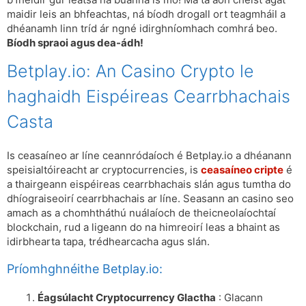
maidir leis an bhfeachtas, ná bíodh drogall ort teagmháil a
dhéanamh linn tríd ár ngné idirghníomhach comhrá beo.
Bíodh spraoi agus dea-ádh!
Betplay.io: An Casino Crypto le
haghaidh Eispéireas Cearrbhachais
Casta
Is ceasaíneo ar líne ceannródaíoch é Betplay.io a dhéanann
speisialtóireacht ar cryptocurrencies, is
ceasaíneo cripte
é
a thairgeann eispéireas cearrbhachais slán agus tumtha do
dhíograiseoirí cearrbhachais ar líne. Seasann an casino seo
amach as a chomhtháthú nuálaíoch de theicneolaíochtaí
blockchain, rud a ligeann do na himreoirí leas a bhaint as
idirbhearta tapa, trédhearcacha agus slán.
Príomhghnéithe Betplay.io:
Éagsúlacht Cryptocurrency Glactha
: Glacann