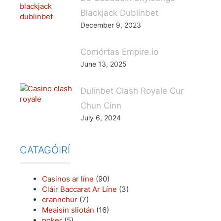
Blackjack Dublinbet
December 9, 2023
Comórtas Empire.io
June 13, 2025
Dulinbet Clash Royale Cur
Chun Cinn
July 6, 2024
CATAGÓIRÍ
Casinos ar líne
(90)
Cláir Baccarat Ar Líne
(3)
crannchur
(7)
Meaisín sliotán
(16)
poker
(5)