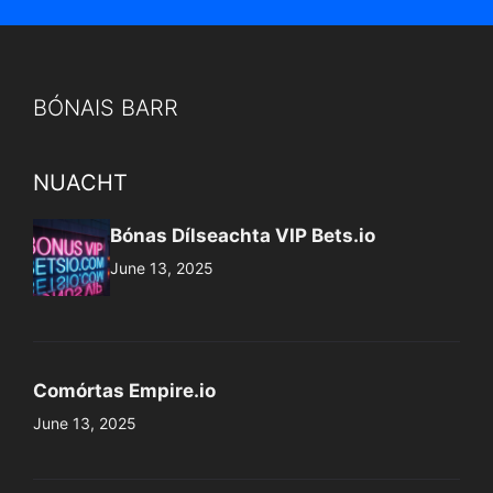
BÓNAIS BARR
NUACHT
Bónas Dílseachta VIP Bets.io
June 13, 2025
Comórtas Empire.io
June 13, 2025