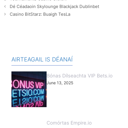
Dé Céadaoin Skylounge Blackjack Dublinbet
Casino BitStarz: Buaigh TesLa
AIRTEAGAIL IS DÉANAÍ
Bónas Dílseachta VIP Bets.io
June 13, 2025
Comórtas Empire.io