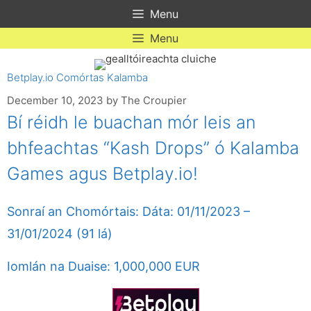
Skip
Menu
to
content
Menu
Betplay.io Comórtas Kalamba
December 10, 2023
by
The Croupier
Bí réidh le buachan mór leis an
bhfeachtas “Kash Drops” ó Kalamba
Games agus Betplay.io!
Sonraí an Chomórtais: Dáta: 01/11/2023 –
31/01/2024 (91 lá)
Iomlán na Duaise: 1,000,000 EUR