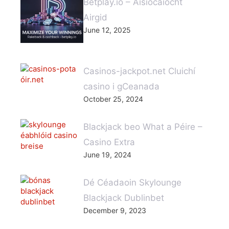
Betplay.io – Aisíocaíocht
Airgid
June 12, 2025
Casinos-jackpot.net Cluichí
casino i gCeanada
October 25, 2024
Blackjack beo What a Péire –
Casino Extra
June 19, 2024
Dé Céadaoin Skylounge
Blackjack Dublinbet
December 9, 2023