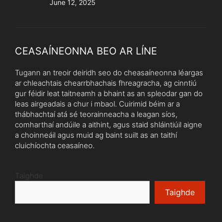
June 12, 2025
CEASAÍNEONNA BEO AR LÍNE
Tugann an treoir deiridh seo do cheasaíneonna léargas
ar chleachtais chearrbhachais fhreagracha, ag cinntiú
gur féidir leat taitneamh a bhaint as an spleodar gan do
leas airgeadais a chur i mbaol. Cuirimid béim ar a
thábhachtaí atá sé teorainneacha a leagan síos,
comharthaí andúile a aithint, agus staid shláintiúil aigne
a choinneáil agus muid ag baint suilt as an taithí
cluichíochta ceasaíneo.
Taighde
Taighde