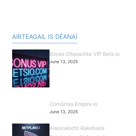
AIRTEAGAIL IS DÉANAÍ
Bónas Dílseachta VIP Bets.io
June 13, 2025
Comórtas Empire.io
June 13, 2025
Aisíocaíocht Rakeback