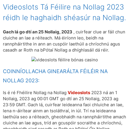
Videoslots Tá Féilire na Nollag 2023
réidh le haghaidh shéasúr na Nollag.
Gach lá go dtí an 25 Nollaig, 2023
, cuirfear clue ar fáil chun
cluiche an lae a réiteach. Má éiríonn leo, beidh na
rannpháirtithe in ann an cuspóir laethúil a chríochnú agus
casadh ar Roth na bPótaí Nollag a dhíghlasáil dá réir.
COINNÍOLLACHA GINEARÁLTA FÉILÉIR NA
NOLLAG 2023:
Is é ré Fhéilire Nollag na Nollag
Videoslots
2023 ná an 1
Nollaig, 2023 ag 00:01 GMT go dtí an 25 Nollaig, 2023 ag
23:59 GMT. Gach lá, cuirfear leideanna faoi chluiche an lae,
lena n-áirítear ainm an tsoláthraí, in iúl. Trí na leideanna
laethúla seo a réiteach, gheobhaidh na rannpháirtithe amach
cluiche an lae agus, tríd an gcuspóir socraithe a chríochnú,
gheobhaidh siad casadh ar Roth na bPótaí Óir Nollag.