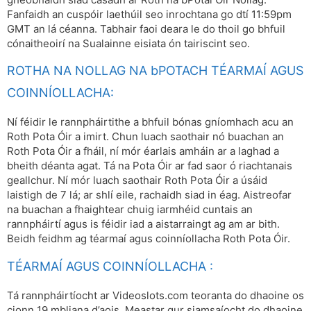
Fanfaidh an cuspóir laethúil seo inrochtana go dtí 11:59pm
GMT an lá céanna. Tabhair faoi deara le do thoil go bhfuil
cónaitheoirí na Sualainne eisiata ón tairiscint seo.
ROTHA NA NOLLAG NA bPOTACH TÉARMAÍ AGUS
COINNÍOLLACHA:
Ní féidir le rannpháirtithe a bhfuil bónas gníomhach acu an
Roth Pota Óir a imirt. Chun luach saothair nó buachan an
Roth Pota Óir a fháil, ní mór éarlais amháin ar a laghad a
bheith déanta agat. Tá na Pota Óir ar fad saor ó riachtanais
geallchur. Ní mór luach saothair Roth Pota Óir a úsáid
laistigh de 7 lá; ar shlí eile, rachaidh siad in éag. Aistreofar
na buachan a fhaightear chuig iarmhéid cuntais an
rannpháirtí agus is féidir iad a aistarraingt ag am ar bith.
Beidh feidhm ag téarmaí agus coinníollacha Roth Pota Óir.
TÉARMAÍ AGUS COINNÍOLLACHA :
Tá rannpháirtíocht ar Videoslots.com teoranta do dhaoine os
cionn 19 mbliana d’aois. Meastar gur siamsaíocht do dhaoine