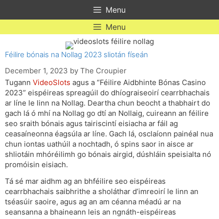
Skip
Menu
to
content
Menu
Féilire bónais na Nollag 2023 sliotán físeán
December 1, 2023
by
The Croupier
Tugann
VideoSlots
agus a “Féilire Aidbhinte Bónas Casino
2023” eispéireas spreagúil do dhíograiseoirí cearrbhachais
ar líne le linn na Nollag. Deartha chun beocht a thabhairt do
gach lá ó mhí na Nollag go dtí an Nollaig, cuireann an féilire
seo sraith bónais agus tairiscintí eisiacha ar fáil ag
ceasaíneonna éagsúla ar líne. Gach lá, osclaíonn painéal nua
chun iontas uathúil a nochtadh, ó spins saor in aisce ar
shliotáin mhóréilimh go bónais airgid, dúshláin speisialta nó
promóisin eisiach.
Tá sé mar aidhm ag an bhféilire seo eispéireas
cearrbhachais saibhrithe a sholáthar d’imreoirí le linn an
tséasúir saoire, agus ag an am céanna méadú ar na
seansanna a bhaineann leis an ngnáth-eispéireas