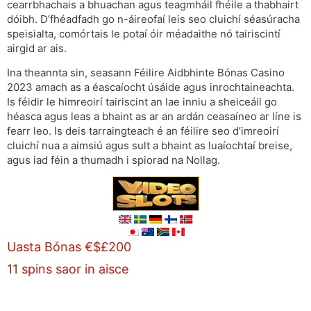
cearrbhachais a bhuachan agus teagmháil fhéile a thabhairt
dóibh. D’fhéadfadh go n-áireofaí leis seo cluichí séasúracha
speisialta, comórtais le potaí óir méadaithe nó tairiscintí
airgid ar ais.
Ina theannta sin, seasann Féilire Aidbhinte Bónas Casino
2023 amach as a éascaíocht úsáide agus inrochtaineachta.
Is féidir le himreoirí tairiscint an lae inniu a sheiceáil go
héasca agus leas a bhaint as ar an ardán ceasaíneo ar líne is
fearr leo. Is deis tarraingteach é an féilire seo d’imreoirí
cluichí nua a aimsiú agus sult a bhaint as luaíochtaí breise,
agus iad féin a thumadh i spiorad na Nollag.
Uasta Bónas €$£200
11 spins saor in aisce