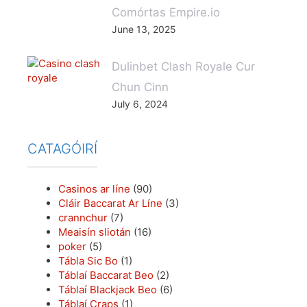
Comórtas Empire.io
June 13, 2025
Dulinbet Clash Royale Cur
Chun Cinn
July 6, 2024
CATAGÓIRÍ
Casinos ar líne
(90)
Cláir Baccarat Ar Líne
(3)
crannchur
(7)
Meaisín sliotán
(16)
poker
(5)
Tábla Sic Bo
(1)
Táblaí Baccarat Beo
(2)
Táblaí Blackjack Beo
(6)
Táblaí Craps
(1)