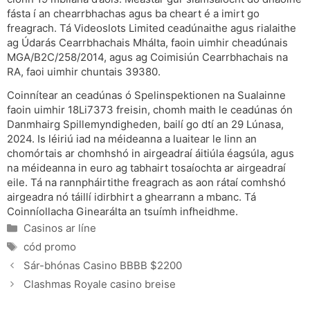
fásta í an chearrbhachas agus ba cheart é a imirt go
freagrach. Tá Videoslots Limited ceadúnaithe agus rialaithe
ag Údarás Cearrbhachais Mhálta, faoin uimhir cheadúnais
MGA/B2C/258/2014, agus ag Coimisiún Cearrbhachais na
RA, faoi uimhir chuntais 39380.
Coinnítear an ceadúnas ó Spelinspektionen na Sualainne
faoin uimhir 18Li7373 freisin, chomh maith le ceadúnas ón
Danmhairg Spillemyndigheden, bailí go dtí an 29 Lúnasa,
2024. Is léiriú iad na méideanna a luaitear le linn an
chomórtais ar chomhshó in airgeadraí áitiúla éagsúla, agus
na méideanna in euro ag tabhairt tosaíochta ar airgeadraí
eile. Tá na rannpháirtithe freagrach as aon rátaí comhshó
airgeadra nó táillí idirbhirt a ghearrann a mbanc. Tá
Coinníollacha Ginearálta an tsuímh infheidhme.
Categories
Casinos ar líne
Tags
cód promo
Sár-bhónas Casino BBBB $2200
Clashmas Royale casino breise