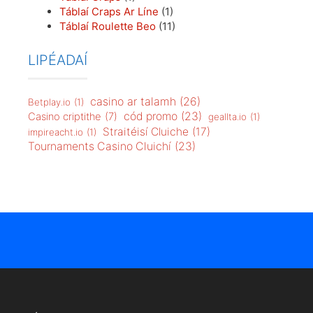
Táblaí Craps Ar Líne
(1)
Táblaí Roulette Beo
(11)
LIPÉADAÍ
casino ar talamh
(26)
Betplay.io
(1)
cód promo
(23)
Casino criptithe
(7)
geallta.io
(1)
Straitéisí Cluiche
(17)
impireacht.io
(1)
Tournaments Casino Cluichí
(23)