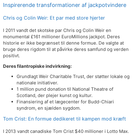
Inspirerende transformationer af jackpotvindere
Chris og Colin Weir: Et par med store hjerter
I 2011 vandt det skotske par Chris og Colin Weir en
monumental £161 millioner EuroMillions jackpot. Deres
historie er ikke begrænset til denne formue. De valgte at
bruge deres rigdom til at påvirke deres samfund og verden
positivt.
Deres filantropiske indvirkning:
Grundlagt Weir Charitable Trust, der støtter lokale og
nationale initiativer.
1 million pund donation til National Theatre of
Scotland, der plejer kunst og kultur.
Finansiering af et lægecenter for Budd-Chiari
syndrom, en sjælden sygdom.
Tom Crist: En formue dedikeret til kampen mod kræft
I 2013 vandt canadiske Tom Crist $40 millioner i Lotto Max.