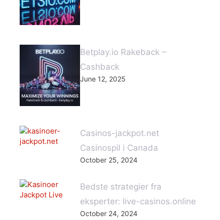
Betplay.io Rakeback –
Cashback
June 12, 2025
Casinos-jackpot.net
Casinospil i Canada
October 25, 2024
Bedste strategier fra
eksperter: live-casinos.online
October 24, 2024