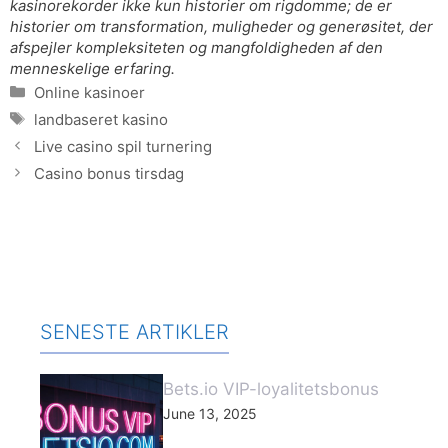
kasinorekorder ikke kun historier om rigdomme; de er
historier om transformation, muligheder og generøsitet, der
afspejler kompleksiteten og mangfoldigheden af ​​den
menneskelige erfaring.
Categories
Online kasinoer
Tags
landbaseret kasino
Live casino spil turnering
Casino bonus tirsdag
SENESTE ARTIKLER
Bets.io VIP-loyalitetsbonus
June 13, 2025