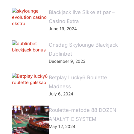
Blackjack live Sikke et par –
Casino Extra
June 19, 2024
Onsdag Skylounge Blackjack
Dublinbet
December 9, 2023
Betplay Lucky6 Roulette
Madness
July 6, 2024
Roulette-metode 88 DOZEN
ANALYTIC SYSTEM
May 12, 2024