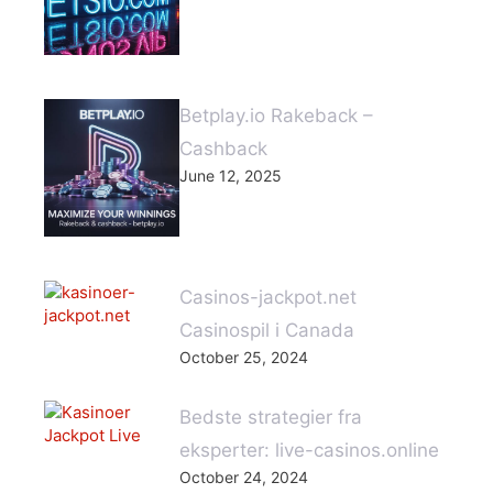
Betplay.io Rakeback –
Cashback
June 12, 2025
Casinos-jackpot.net
Casinospil i Canada
October 25, 2024
Bedste strategier fra
eksperter: live-casinos.online
October 24, 2024