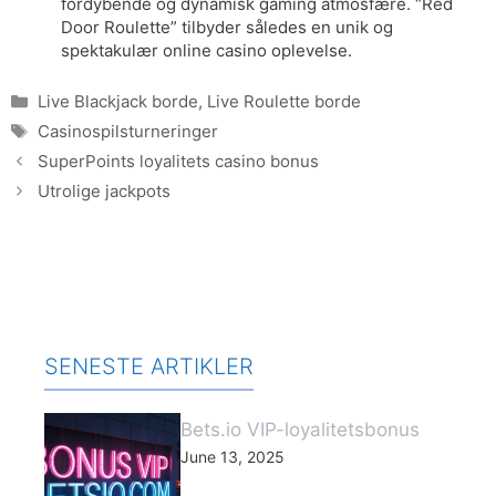
fordybende og dynamisk gaming atmosfære. “Red
Door Roulette” tilbyder således en unik og
spektakulær online casino oplevelse.
Categories
Live Blackjack borde
,
Live Roulette borde
Tags
Casinospilsturneringer
SuperPoints loyalitets casino bonus
Utrolige jackpots
SENESTE ARTIKLER
Bets.io VIP-loyalitetsbonus
June 13, 2025