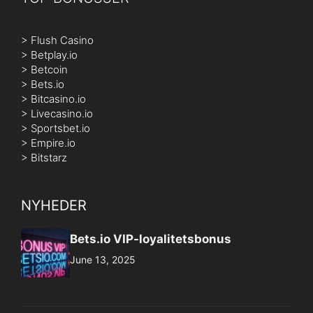
>
Flush Casino
>
Betplay.io
>
Betcoin
>
Bets.io
>
Bitcasino.io
>
Livecasino.io
>
Sportsbet.io
>
Empire.io
>
Bitstarz
NYHEDER
Bets.io VIP-loyalitetsbonus
June 13, 2025