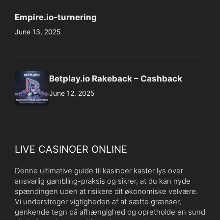
Empire.io-turnering
June 13, 2025
Betplay.io Rakeback – Cashback
June 12, 2025
LIVE CASINOER ONLINE
Denne ultimative guide til kasinoer kaster lys over
ansvarlig gambling-praksis og sikrer, at du kan nyde
spændingen uden at risikere dit økonomiske velvære.
Vi understreger vigtigheden af ​​at sætte grænser,
genkende tegn på afhængighed og opretholde en sund