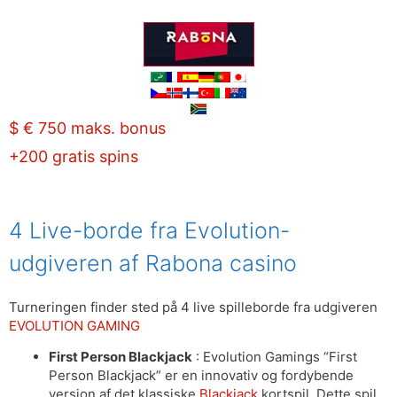
$ € 750 maks. bonus
+200 gratis spins
4 Live-borde fra Evolution-
udgiveren af ​​Rabona casino
Turneringen finder sted på 4 live spilleborde fra udgiveren
EVOLUTION GAMING
First Person Blackjack
: Evolution Gamings “First
Person Blackjack” er en innovativ og fordybende
version af det klassiske
Blackjack
kortspil. Dette spil