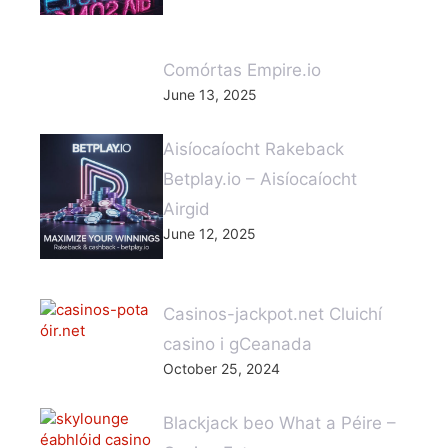
Comórtas Empire.io
June 13, 2025
Aisíocaíocht Rakeback
Betplay.io – Aisíocaíocht
Airgid
June 12, 2025
Casinos-jackpot.net Cluichí
casino i gCeanada
October 25, 2024
Blackjack beo What a Péire –