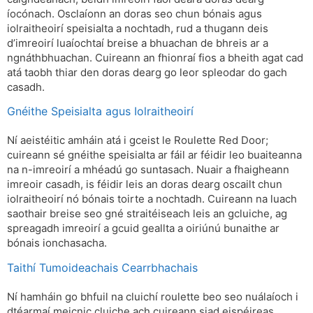
íocónach. Osclaíonn an doras seo chun bónais agus
iolraitheoirí speisialta a nochtadh, rud a thugann deis
d’imreoirí luaíochtaí breise a bhuachan de bhreis ar a
ngnáthbhuachan. Cuireann an fhionraí fios a bheith agat cad
atá taobh thiar den doras dearg go leor spleodar do gach
casadh.
Gnéithe Speisialta agus Iolraitheoirí
Ní aeistéitic amháin atá i gceist le Roulette Red Door;
cuireann sé gnéithe speisialta ar fáil ar féidir leo buaiteanna
na n-imreoirí a mhéadú go suntasach. Nuair a fhaigheann
imreoir casadh, is féidir leis an doras dearg oscailt chun
iolraitheoirí nó bónais toirte a nochtadh. Cuireann na luach
saothair breise seo gné straitéiseach leis an gcluiche, ag
spreagadh imreoirí a gcuid geallta a oiriúnú bunaithe ar
bónais ionchasacha.
Taithí Tumoideachais Cearrbhachais
Ní hamháin go bhfuil na cluichí roulette beo seo nuálaíoch i
dtéarmaí meicnic cluiche ach cuireann siad eispéireas