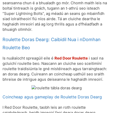
seansanna chun é a bhualadh go mór. Chomh maith leis na
boltaí tintreach is gnách, tugann an t-athrú seo isteach
“Super Lightning Bolts”, ag méadú an seans go mbainfidh
siad iolraitheoirí fiú níos airde. Tá an cluiche deartha le
haghaidh imreoirí atá ag lorg thrills agus a d’fhéadfadh a
bhuaigh ollmhór.
Roulette Doras Dearg: Caibidil Nua i nDomhan
Roulette Beo
Is nuálaíocht spreagúil eile é
Red Door Roulette
i saol na
gcluichí roulette beo. Nascann an cluiche seo sceitimíní
roulette traidisiúnta le gné mistéireach agus tarraingteach:
an doras dearg. Cuireann an coincheap uathúil seo sraith
bhreise de intrigue agus deiseanna le haghaidh imreoirí.
Coincheap agus gameplay de Roulette Doras Dearg
I Red Door Roulette, taobh leis an roth roulette
caighdeánach, beidh imreoirí faoi deara doras dearg