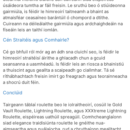
úsáideora tumtha ar fáil freisin. Le sruthú beo ó stiúideonna
gairmiúla, is féidir le himreoirí taitneamh a bhaint as
atmaisféar ceasaíneo barántúil ó chompord a dtithe.
Cuireann na déileálaithe gairmiúla agus ardchaighdeáin na
físeáin leis an taithí iomlán.
Cén Straitéis agus Comhairle?
Cé go bhfuil ról mór ag an ádh sna cluichí seo, is féidir le
himreoirí straitéisí áirithe a ghlacadh chun a gcuid
seansanna a uasmhéadú. Is féidir leis an riosca a bhainistiú
a thuiscint agus geallta a scaipeadh go ciallmhar. Tá sé
ríthábhachtach freisin imirt go freagrach agus teorainneacha
a shocrú duit féin.
Conclúid
Tairgeann táblaí roulette beo le iolraitheoirí, cosúil le Gold
Vault Roulette, Lightning Roulette, agus XXXtreme Lightning
Roulette, eispéireas uathúil spreagúil. Comhcheanglaíonn
siad elegance traidisiúnta roulette le gnéithe nua-
aimseartha agus nuálaíocha, rud a chruthaíonn mealltacht