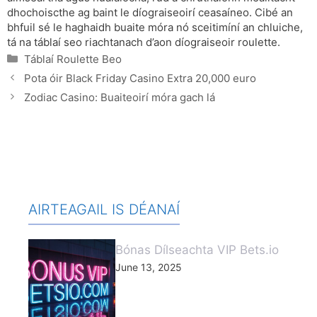
dhochoiscthe ag baint le díograiseoirí ceasaíneo. Cibé an
bhfuil sé le haghaidh buaite móra nó sceitimíní an chluiche,
tá na táblaí seo riachtanach d’aon díograiseoir roulette.
Categories
Táblaí Roulette Beo
Pota óir Black Friday Casino Extra 20,000 euro
Zodiac Casino: Buaiteoirí móra gach lá
AIRTEAGAIL IS DÉANAÍ
Bónas Dílseachta VIP Bets.io
June 13, 2025