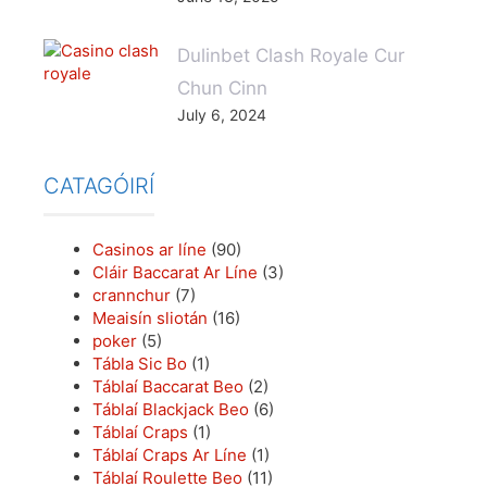
Dulinbet Clash Royale Cur
Chun Cinn
July 6, 2024
CATAGÓIRÍ
Casinos ar líne
(90)
Cláir Baccarat Ar Líne
(3)
crannchur
(7)
Meaisín sliotán
(16)
poker
(5)
Tábla Sic Bo
(1)
Táblaí Baccarat Beo
(2)
Táblaí Blackjack Beo
(6)
Táblaí Craps
(1)
Táblaí Craps Ar Líne
(1)
Táblaí Roulette Beo
(11)