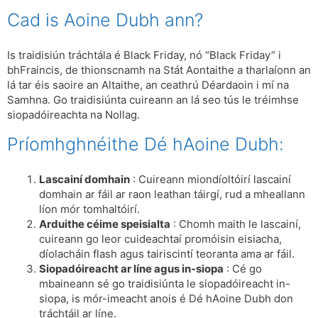
Cad is Aoine Dubh ann?
Is traidisiún tráchtála é Black Friday, nó “Black Friday” i
bhFraincis, de thionscnamh na Stát Aontaithe a tharlaíonn an
lá tar éis saoire an Altaithe, an ceathrú Déardaoin i mí na
Samhna. Go traidisiúnta cuireann an lá seo tús le tréimhse
siopadóireachta na Nollag.
Príomhghnéithe Dé hAoine Dubh:
Lascainí domhain
: Cuireann miondíoltóirí lascainí
domhain ar fáil ar raon leathan táirgí, rud a mheallann
líon mór tomhaltóirí.
Arduithe céime speisialta
: Chomh maith le lascainí,
cuireann go leor cuideachtaí promóisin eisiacha,
díolacháin flash agus tairiscintí teoranta ama ar fáil.
Siopadóireacht ar líne agus in-siopa
: Cé go
mbaineann sé go traidisiúnta le siopadóireacht in-
siopa, is mór-imeacht anois é Dé hAoine Dubh don
tráchtáil ar líne.