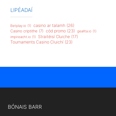
LIPÉADAÍ
casino ar talamh
(26)
Betplay.io
(1)
cód promo
(23)
Casino criptithe
(7)
geallta.io
(1)
Straitéisí Cluiche
(17)
impireacht.io
(1)
Tournaments Casino Cluichí
(23)
BÓNAIS BARR