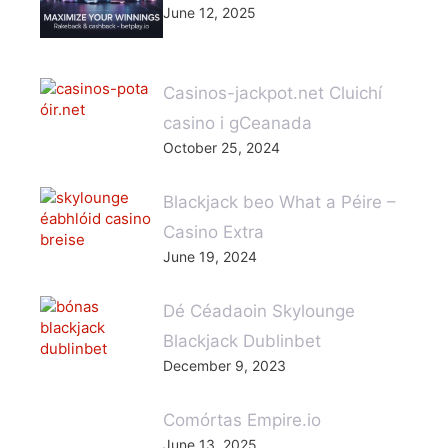
June 12, 2025
Casinos-jackpot.net Cluichí
casino i gCeanada
October 25, 2024
Blackjack beo What a Péire –
Casino Extra
June 19, 2024
Dé Céadaoin Skylounge
Blackjack Dublinbet
December 9, 2023
Comórtas Empire.io
June 13, 2025