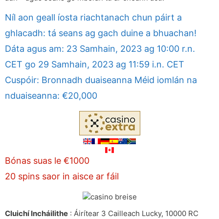
Níl aon geall íosta riachtanach chun páirt a
ghlacadh: tá seans ag gach duine a bhuachan!
Dáta agus am: 23 Samhain, 2023 ag 10:00 r.n.
CET go 29 Samhain, 2023 ag 11:59 i.n. CET
Cuspóir: Bronnadh duaiseanna Méid iomlán na
nduaiseanna: €20,000
Bónas suas le €1000
20 spins saor in aisce ar fáil
Cluichí Incháilithe
: Áirítear 3 Cailleach Lucky, 10000 RC