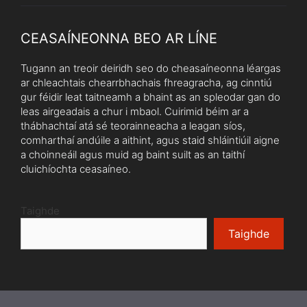
CEASAÍNEONNA BEO AR LÍNE
Tugann an treoir deiridh seo do cheasaíneonna léargas
ar chleachtais chearrbhachais fhreagracha, ag cinntiú
gur féidir leat taitneamh a bhaint as an spleodar gan do
leas airgeadais a chur i mbaol. Cuirimid béim ar a
thábhachtaí atá sé teorainneacha a leagan síos,
comharthaí andúile a aithint, agus staid shláintiúil aigne
a choinneáil agus muid ag baint suilt as an taithí
cluichíochta ceasaíneo.
Taighde
Taighde