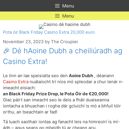
Skip
Menu
to
content
Menu
Pota óir Black Friday Casino Extra 20,000 euro
November 23, 2023
by
The Croupier
🎉 Dé hAoine Dubh a cheiliúradh ag
Casino Extra!
Le linn an lae speisialta seo den
Aoine Dubh
, déanann
Casino Extra
nuálaíocht trí níos mó spleodar a chur lenár n-
imeacht eisiach:
an Black Friday Prize Drop, le Pota Óir de €20,000!
Glac páirt san imeacht seo le deis a fháil duaiseanna
iontacha a bhuachan i rogha dár gcluichí is mó a bhfuil tóir
orthu, an tseachtain ar fad!
Tá luach saothair iontas ag fanacht leis na himreoirí is mí-
ádh – agus seans go mbeidh tú ar cheann acu.