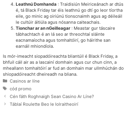
Leathnú Domhanda
: Traidisiún Meiriceánach ar dtús
é, tá Black Friday tar éis leathnú go dtí go leor tíortha
eile, go minic ag oiriúnú tionscnaimh agus ag déileáil
le cultúir áitiúla agus nósanna caiteachais.
Tionchar ar an nGeilleagar
: Meastar gur táscaire
tábhachtach é an lá seo ar threochtaí sláinte
eacnamaíocha agus tomhaltóirí, go háirithe san
earnáil mhiondíola.
Is mór-imeacht siopadóireachta bliantúil é Black Friday, a
bhfuil cáil air as a lascainí domhain agus cur chun cinn, a
mheallann tomhaltóirí ar fud an domhain mar ullmhúchán do
shiopadóireacht dheireadh na bliana.
Categories
Casinos ar líne
Tags
cód promo
Cén fáth Roghnaigh Sean Casino Ar Líne?
Táblaí Roulette Beo le Iolraitheoirí