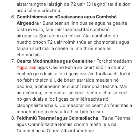
aistarraingthe laistigh de 72 uair (3 lá gnó) tar éis don
ardú céime críochnú.
Comhthiomsú na nDuaiseanna agus Comhshó
Airgeadra
: Bunaítear an linn duaise agus na geallta
íosta in Euro, faoi réir luaineachtaí comhshó
airgeadra. Socraíonn an córas rátaí comhshó go
huathoibríoch 72 uair roimh thús an chomórtais agus
fanann siad mar a chéile le linn thréimhse an
chomórtais.
Cearta Modhnuithe agus Cealaithe
: Forchoimeádann
Yggdrasil
agus Casino Extra an ceart scóir a chur ar
ceal nó gan duais a íoc i gcás earráid fhollasach, locht
nó fabht theicniúil, de bharr earráide meaisín nó
daonna, a bhaineann le cluichí rannpháirteacha. Mar
an gcéanna, coimeádtar an ceart scóir a chur ar ceal
nó gan duais a íoc i gcás caimiléireachta nó
claonpháirteachais. Coimeádtar an ceart an feachtas a
mhodhnú nó a chealú tráth ar bith freisin.
Feidhmiú Téarmaí agus Coinníollacha
: Tá na Téarmaí
agus Coinníollacha Bónais chomh maith leis na
Coinníollacha Ginearálta infheidhme.