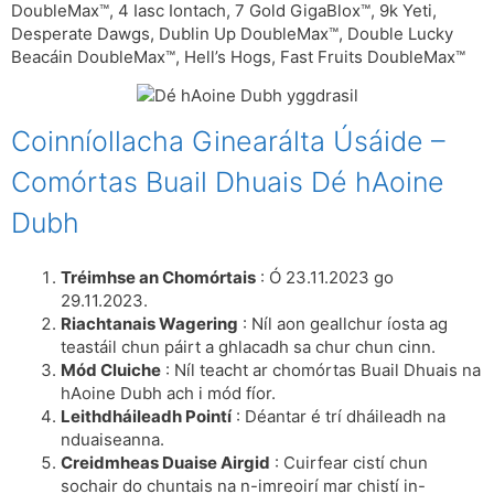
DoubleMax™, 4 Iasc Iontach, 7 Gold GigaBlox™, 9k Yeti,
Desperate Dawgs, Dublin Up DoubleMax™, Double Lucky
Beacáin DoubleMax™, Hell’s Hogs, Fast Fruits DoubleMax™
Coinníollacha Ginearálta Úsáide –
Comórtas Buail Dhuais Dé hAoine
Dubh
Tréimhse an Chomórtais
: Ó 23.11.2023 go
29.11.2023.
Riachtanais Wagering
: Níl aon geallchur íosta ag
teastáil chun páirt a ghlacadh sa chur chun cinn.
Mód Cluiche
: Níl teacht ar chomórtas Buail Dhuais na
hAoine Dubh ach i mód fíor.
Leithdháileadh Pointí
: Déantar é trí dháileadh na
nduaiseanna.
Creidmheas Duaise Airgid
: Cuirfear cistí chun
sochair do chuntais na n-imreoirí mar chistí in-