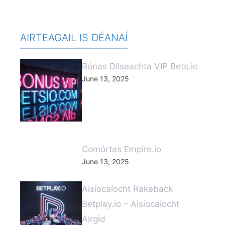
AIRTEAGAIL IS DÉANAÍ
Bónas Dílseachta VIP Bets.io
June 13, 2025
Comórtas Empire.io
June 13, 2025
Aisíocaíocht Rakeback
Betplay.io – Aisíocaíocht
Airgid