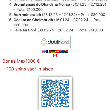
Bronntanais do Dhaidí na Nollag
(30.11.23 – 27.12.23)
– Póta: €100,000
Ádh mór oraibh
(28.12.23 – 17.01.24) – Pota: €80,000
Geallta an Gheimhridh
(18.01.24 – 07.02.24) – Pota:
€60,000
Féile an Ghrá
(08.02.24 – 28.02.24) – Pota: €60,000
Bónas Max1000 €
+ 100 spins saor in aisce