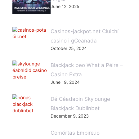
June 12, 2025
Casinos-jackpot.net Cluichí
casino i gCeanada
October 25, 2024
Blackjack beo What a Péire –
Casino Extra
June 19, 2024
Dé Céadaoin Skylounge
Blackjack Dublinbet
December 9, 2023
Comórtas Empire.io