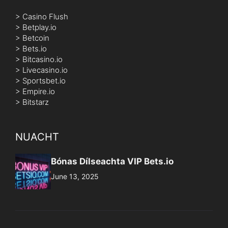
>
Casino Flush
>
Betplay.io
>
Betcoin
>
Bets.io
>
Bitcasino.io
>
Livecasino.io
>
Sportsbet.io
>
Empire.io
>
Bitstarz
NUACHT
Bónas Dílseachta VIP Bets.io
June 13, 2025