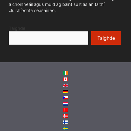
a choinneáil agus muid ag baint suilt as an taithí
cluichíochta ceasaíneo.
Taighde
Taighde