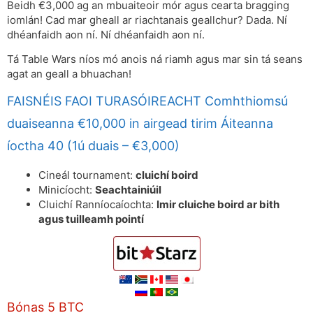
Beidh €3,000 ag an mbuaiteoir mór agus cearta bragging
iomlán! Cad mar gheall ar riachtanais geallchur? Dada. Ní
dhéanfaidh aon ní. Ní dhéanfaidh aon ní.
Tá Table Wars níos mó anois ná riamh agus mar sin tá seans
agat an geall a bhuachan!
FAISNÉIS FAOI TURASÓIREACHT Comhthiomsú
duaiseanna €10,000 in airgead tirim Áiteanna
íoctha 40 (1ú duais – €3,000)
Cineál tournament:
cluichí boird
Minicíocht:
Seachtainiúil
Cluichí Ranníocaíochta:
Imir cluiche boird ar bith
agus tuilleamh pointí
Bónas 5 BTC