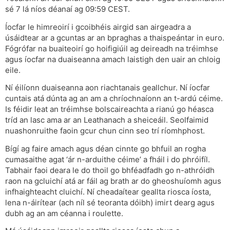
sé 7 lá níos déanaí ag 09:59 CEST.
Íocfar le himreoirí i gcoibhéis airgid san airgeadra a
úsáidtear ar a gcuntas ar an bpraghas a thaispeántar in euro.
Fógrófar na buaiteoirí go hoifigiúil ag deireadh na tréimhse
agus íocfar na duaiseanna amach laistigh den uair an chloig
eile.
Ní éilíonn duaiseanna aon riachtanais geallchur. Ní íocfar
cuntais atá dúnta ag an am a chríochnaíonn an t-ardú céime.
Is féidir leat an tréimhse bolscaireachta a rianú go héasca
tríd an lasc ama ar an Leathanach a sheiceáil. Seolfaimid
nuashonruithe faoin gcur chun cinn seo trí ríomhphost.
Bígí ag faire amach agus déan cinnte go bhfuil an rogha
cumasaithe agat ‘ár n-arduithe céime’ a fháil i do phróifíl.
Tabhair faoi deara le do thoil go bhféadfadh go n-athróidh
raon na gcluichí atá ar fáil ag brath ar do gheoshuíomh agus
infhaighteacht cluichí. Ní cheadaítear geallta riosca íosta,
lena n-áirítear (ach níl sé teoranta dóibh) imirt dearg agus
dubh ag an am céanna i roulette.