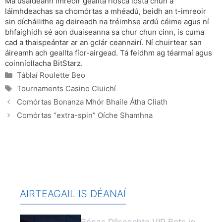
Má úsáideann imreoir geallta riosca íosta chun a
láimhdeachas sa chomórtas a mhéadú, beidh an t-imreoir
sin dícháilithe ag deireadh na tréimhse ardú céime agus ní
bhfaighidh sé aon duaiseanna sa chur chun cinn, is cuma
cad a thaispeántar ar an gclár ceannairí. Ní chuirtear san
áireamh ach geallta fíor-airgead. Tá feidhm ag téarmaí agus
coinníollacha BitStarz.
Categories
Táblaí Roulette Beo
Tags
Tournaments Casino Cluichí
Comórtas Bonanza Mhór Bhaile Átha Cliath
Comórtas “extra-spin” Oíche Shamhna
AIRTEAGAIL IS DÉANAÍ