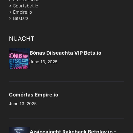
>
Sportsbet.io
>
Empire.io
>
Bitstarz
NUACHT
Bónas Dílseachta VIP Bets.io
June 13, 2025
Comórtas Empire.io
June 13, 2025
Aisíocaíocht Rakeback Betplay.io –