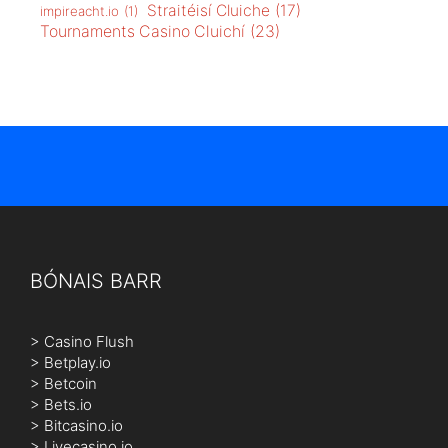
Straitéisí Cluiche
(17)
impireacht.io
(1)
Tournaments Casino Cluichí
(23)
BÓNAIS BARR
>
Casino Flush
>
Betplay.io
>
Betcoin
>
Bets.io
>
Bitcasino.io
>
Livecasino.io