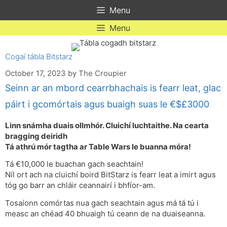
Skip
Menu
to
content
Menu
Cogaí tábla Bitstarz
October 17, 2023
by
The Croupier
Seinn ar an mbord cearrbhachais is fearr leat, glac
páirt i gcomórtais agus buaigh suas le €$£3000
Linn snámha duais ollmhór. Cluichí luchtaithe. Na cearta
bragging deiridh
Tá athrú mór tagtha ar Table Wars le buanna móra!
Tá €10,000 le buachan gach seachtain!
Níl ort ach na cluichí boird BitStarz is fearr leat a imirt agus
tóg go barr an chláir ceannairí i bhfíor-am.
Tosaíonn comórtas nua gach seachtain agus má tá tú i
measc an chéad 40 bhuaigh tú ceann de na duaiseanna.