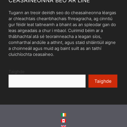
CEASAÍNEONNA BEO AR LÍNE
Tugann an treoir deiridh seo do cheasaíneonna léargas
ar chleachtais chearrbhachais fhreagracha, ag cinntiú
gur féidir leat taitneamh a bhaint as an spleodar gan do
leas airgeadais a chur i mbaol. Cuirimid béim ar a
thábhachtaí atá sé teorainneacha a leagan síos,
comharthaí andúile a aithint, agus staid shláintiúil aigne
a choinneáil agus muid ag baint suilt as an taithí
cluichíochta ceasaíneo.
Taighde
Taighde