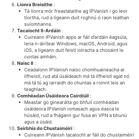
Líonra Breisithe
:
Tá líonra mór freastalaithe ag IPVanish i go leor
tíortha, rud a ligeann duit roghnú ó raon leathan
suíomhanna.
Tacaíocht Il-Ardáin
:
Cuireann IPVanish apps ar fáil d’ardáin éagsúla,
lena n-áirítear Windows, macOS, Android, agus
iOS, a ligeann duit feistí iolracha a chosaint le
cuntas amháin.
Naisc Il
:
Ceadaíonn IPVanish naisc chomhuaineacha ar
ilfheistí, rud atá úsáideach má tá ilfheistí agat nó
má tá tú ag iarraidh do chuntas a roinnt leis an
teaghlach.
Comhéadan Úsáideora Cairdiúil
:
Meastar go ginearálta go bhfuil comhéadan
úsáideora IPVanish iomasach agus éasca le
húsáid, rud a fhágann gur fusa an VPN a bhunú
agus a úsáid.
Seirbhís do Chustaiméirí
:
Cuireann IPVanish tacaíocht ar fáil do chustaiméirí