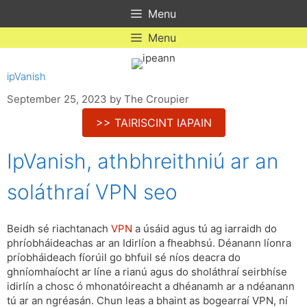
Skip
Menu
to
content
Menu
ipVanish
September 25, 2023
by
The Croupier
>> TAIRISCINT IAPAIN
IpVanish, athbhreithniú ar an
soláthraí VPN seo
Beidh sé riachtanach
VPN
a úsáid agus tú ag iarraidh do
phríobháideachas ar an Idirlíon a fheabhsú. Déanann líonra
príobháideach fíorúil go bhfuil sé níos deacra do
ghníomhaíocht ar líne a rianú agus do sholáthraí seirbhíse
idirlín a chosc ó mhonatóireacht a dhéanamh ar a ndéanann
tú ar an ngréasán. Chun leas a bhaint as bogearraí VPN, ní