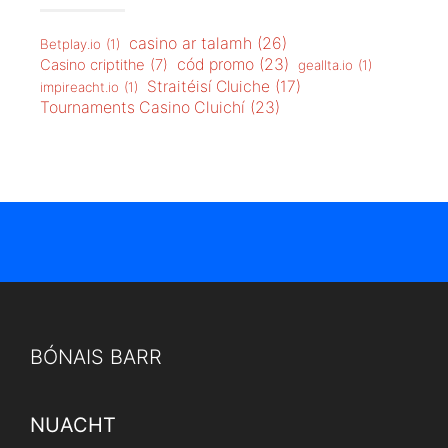
casino ar talamh
(26)
Betplay.io
(1)
cód promo
(23)
Casino criptithe
(7)
geallta.io
(1)
Straitéisí Cluiche
(17)
impireacht.io
(1)
Tournaments Casino Cluichí
(23)
BÓNAIS BARR
NUACHT