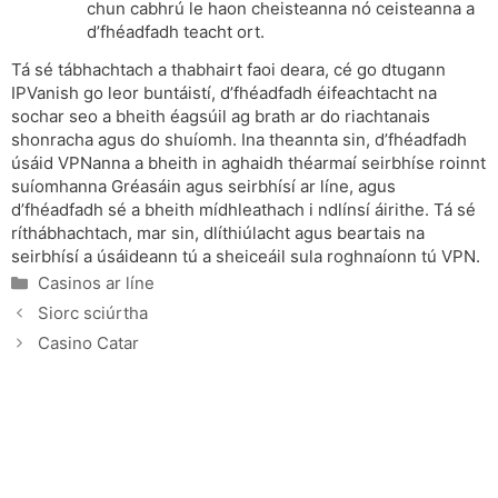
chun cabhrú le haon cheisteanna nó ceisteanna a
d’fhéadfadh teacht ort.
Tá sé tábhachtach a thabhairt faoi deara, cé go dtugann
IPVanish go leor buntáistí, d’fhéadfadh éifeachtacht na
sochar seo a bheith éagsúil ag brath ar do riachtanais
shonracha agus do shuíomh. Ina theannta sin, d’fhéadfadh
úsáid VPNanna a bheith in aghaidh théarmaí seirbhíse roinnt
suíomhanna Gréasáin agus seirbhísí ar líne, agus
d’fhéadfadh sé a bheith mídhleathach i ndlínsí áirithe. Tá sé
ríthábhachtach, mar sin, dlíthiúlacht agus beartais na
seirbhísí a úsáideann tú a sheiceáil sula roghnaíonn tú VPN.
Categories
Casinos ar líne
Siorc sciúrtha
Casino Catar