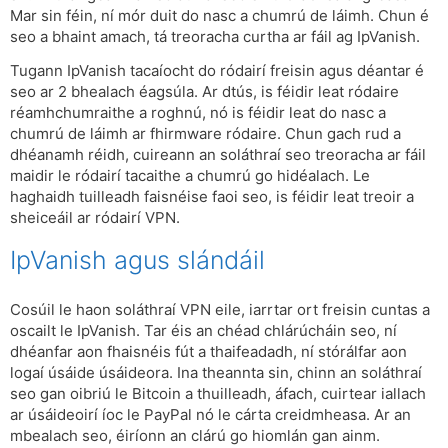
Mar sin féin, ní mór duit do nasc a chumrú de láimh. Chun é
seo a bhaint amach, tá treoracha curtha ar fáil ag IpVanish.
Tugann IpVanish tacaíocht do ródairí freisin agus déantar é
seo ar 2 bhealach éagsúla. Ar dtús, is féidir leat ródaire
réamhchumraithe a roghnú, nó is féidir leat do nasc a
chumrú de láimh ar fhirmware ródaire. Chun gach rud a
dhéanamh réidh, cuireann an soláthraí seo treoracha ar fáil
maidir le ródairí tacaithe a chumrú go hidéalach. Le
haghaidh tuilleadh faisnéise faoi seo, is féidir leat treoir a
sheiceáil ar ródairí VPN.
IpVanish agus slándáil
Cosúil le haon soláthraí VPN eile, iarrtar ort freisin cuntas a
oscailt le IpVanish. Tar éis an chéad chlárúcháin seo, ní
dhéanfar aon fhaisnéis fút a thaifeadadh, ní stórálfar aon
logaí úsáide úsáideora. Ina theannta sin, chinn an soláthraí
seo gan oibriú le Bitcoin a thuilleadh, áfach, cuirtear iallach
ar úsáideoirí íoc le PayPal nó le cárta creidmheasa. Ar an
mbealach seo, éiríonn an clárú go hiomlán gan ainm.