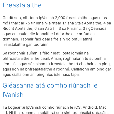
Freastalaithe
Go dtí seo, oibríonn IpVanish 2,000 freastalaithe agus níos
mó i thart ar 75 tír lena n-áirítear 17 sna Stáit Aontaithe, 4 sa
Ríocht Aontaithe, 6 san Astráil, 3 sa Fhrainc, 3 i gCeanada
agus an chuid eile lonnaithe i dtíortha eile ar fud an
domhain. Tabhair faoi deara freisin go bhfuil athrú
freastalaithe gan teorainn.
Sa roghchlár suímh is féidir leat liosta iomlán na
bhfreastalaithe a fheiceáil. Ansin, roghnaíonn tú suíomh ar
léarscáil agus sórtálann tú freastalaithe trí chathair, am ping,
agus líon na bhfreastalaithe a roghnú. Ciallaíonn am ping gar
agus ciallaíonn am ping níos ísle nasc tapa.
Gléasanna atá comhoiriúnach le
IVanish
Tá bogearraí IpVanish comhoiriúnach le iOS, Android, Mac,
srl. Ní thairgeann an soláthraí seo síntí brabhsálaí gréasáin.