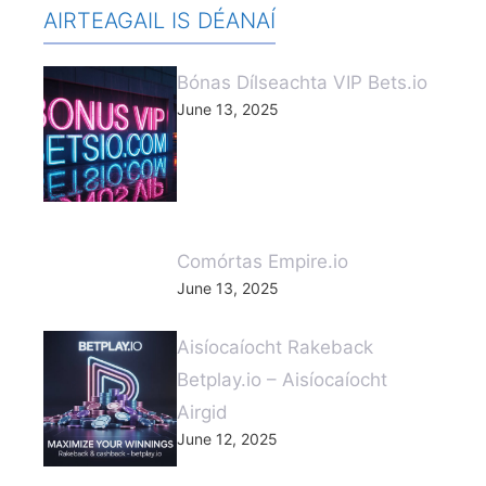
AIRTEAGAIL IS DÉANAÍ
Bónas Dílseachta VIP Bets.io
June 13, 2025
Comórtas Empire.io
June 13, 2025
Aisíocaíocht Rakeback
Betplay.io – Aisíocaíocht
Airgid
June 12, 2025