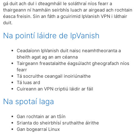
gá duit ach dul i dteagmháil le soláthraí níos fearr a
thairgeann ní hamháin seirbhís luach ar airgead ach rochtain
éasca freisin. Sin an fáth a gcuirimid IpVanish VPN i láthair
duit.
Na pointí láidre de IpVanish
Ceadaíonn IpVanish duit naisc neamhtheoranta a
bheith agat ag an am céanna
Tairgeann freastalaithe éagsúlacht gheografach níos
fearr
Tá socruithe ceangail inoiriúnaithe
Tá luas ard
Cuireann an VPN criptiú láidir ar fáil
Na spotaí laga
Gan rochtain ar an tSín
Srianta do sheirbhísí sruthaithe áirithe
Gan bogearraí Linux