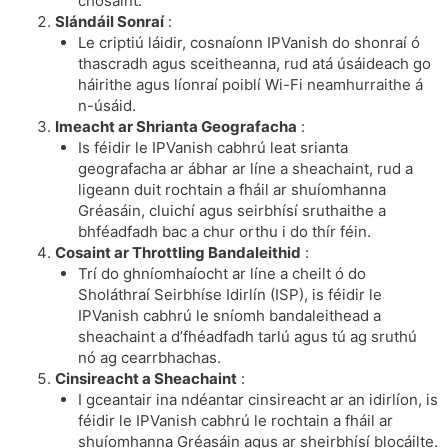
chosaint.
Slándáil Sonraí
:
Le criptiú láidir, cosnaíonn IPVanish do shonraí ó
thascradh agus sceitheanna, rud atá úsáideach go
háirithe agus líonraí poiblí Wi-Fi neamhurraithe á
n-úsáid.
Imeacht ar Shrianta Geografacha
:
Is féidir le IPVanish cabhrú leat srianta
geografacha ar ábhar ar líne a sheachaint, rud a
ligeann duit rochtain a fháil ar shuíomhanna
Gréasáin, cluichí agus seirbhísí sruthaithe a
bhféadfadh bac a chur orthu i do thír féin.
Cosaint ar Throttling Bandaleithid
:
Trí do ghníomhaíocht ar líne a cheilt ó do
Sholáthraí Seirbhíse Idirlín (ISP), is féidir le
IPVanish cabhrú le sníomh bandaleithead a
sheachaint a d’fhéadfadh tarlú agus tú ag sruthú
nó ag cearrbhachas.
Cinsireacht a Sheachaint
:
I gceantair ina ndéantar cinsireacht ar an idirlíon, is
féidir le IPVanish cabhrú le rochtain a fháil ar
shuíomhanna Gréasáin agus ar sheirbhísí blocáilte.