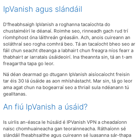
IpVanish agus slándáil
D’fheabhsaigh IpVanish a roghanna tacaíochta do
chustaiméirí le déanaí. Roimhe seo, rinneadh gach rud trí
ríomhphost óna láithreán gréasáin. Ach, anois cuireann an
soláthraí seo rogha comhrá beo. Tá an tacaíocht bheo seo ar
fáil chun seacht dteanga a labhairt chun freagra níos fearr a
thabhairt ar iarratais úsáideoirí. Ina theannta sin, tá an t-am
freagartha tapa go leor.
Ná déan dearmad go dtugann IpVanish aisíocaíocht freisin
tar éis 30 lá úsáide as aon mhíshástacht. Mar sin, tá go leor
ama agat chun na bogearraí seo a thriail sula ndéanann tú
gealltanas.
An fiú IpVanish a úsáid?
Is uirlis an-éasca le húsáid é IPVanish VPN a cheadaíonn
naisc chomhuaineacha gan teorainneacha. Ráthaíonn sé
slándáil fheabhsaithe agus cuireann sé luasanna sár-thapa