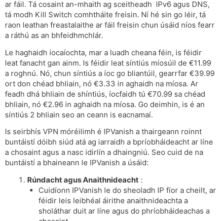
ar fáil. Tá cosaint an-mhaith ag sceitheadh ​​​​ IPv6 agus DNS,
tá modh Kill Switch comhtháite freisin. Ní hé sin go léir, tá
raon leathan freastalaithe ar fáil freisin chun úsáid níos fearr
a ráthú as an bhfeidhmchlár.
Le haghaidh íocaíochta, mar a luadh cheana féin, is féidir
leat fanacht gan ainm. Is féidir leat síntiús míosúil de €11.99
a roghnú. Nó, chun síntiús a íoc go bliantúil, gearrfar €39.99
ort don chéad bhliain, nó €3.33 in aghaidh na míosa. Ar
feadh dhá bhliain de shíntiús, íocfaidh tú €70.99 sa chéad
bhliain, nó €2.96 in aghaidh na míosa. Go deimhin, is é an
síntiús 2 bhliain seo an ceann is eacnamaí.
Is seirbhís VPN móréilimh é IPVanish a thairgeann roinnt
buntáistí dóibh siúd atá ag iarraidh a bpríobháideacht ar líne
a chosaint agus a nasc idirlín a dhaingniú. Seo cuid de na
buntáistí a bhaineann le IPVanish a úsáid:
Rúndacht agus Anaithnideacht
:
Cuidíonn IPVanish le do sheoladh IP fíor a cheilt, ar
féidir leis leibhéal áirithe anaithnideachta a
sholáthar duit ar líne agus do phríobháideachas a