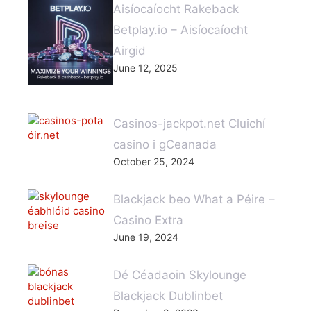
Aisíocaíocht Rakeback
Betplay.io – Aisíocaíocht
Airgid
June 12, 2025
Casinos-jackpot.net Cluichí
casino i gCeanada
October 25, 2024
Blackjack beo What a Péire –
Casino Extra
June 19, 2024
Dé Céadaoin Skylounge
Blackjack Dublinbet