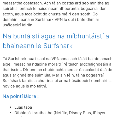
measartha costasach. Ach tá an costas ard seo mínithe ag
seirbhís iontach le naisc neamhtheoranta, bogearraí den
scoth, agus tacaíocht do chustaiméirí den scoth. Go
deimhin, leanann Surfshark VPN le dul i bhfeidhm ar
úsáideoirí Idirlín.
Na buntáistí agus na míbhuntáistí a
bhaineann le Surfshark
Tá Surfshark nua i saol na VPNanna, ach tá áit bainte amach
aige i measc na ndaoine móra trí réiteach ardchaighdeáin a
thairiscint. Díríonn an chuideachta seo ar éascaíocht úsáide
agus ar ghnéithe suimiúla. Mar sin féin, tá na bogearraí
Surfshark tar éis a chur ina luí ar na húsáideoirí ríomhairí is
novice agus is mó taithí.
Na pointí láidre :
Luas tapa
Díbhlocáil sruthaithe (Netflix, Disney Plus, iPlayer,