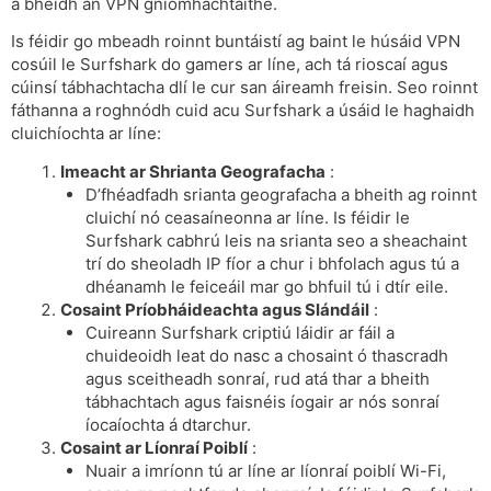
a bheidh an VPN gníomhachtaithe.
Is féidir go mbeadh roinnt buntáistí ag baint le húsáid VPN
cosúil le Surfshark do gamers ar líne, ach tá rioscaí agus
cúinsí tábhachtacha dlí le cur san áireamh freisin. Seo roinnt
fáthanna a roghnódh cuid acu Surfshark a úsáid le haghaidh
cluichíochta ar líne:
Imeacht ar Shrianta Geografacha
:
D’fhéadfadh srianta geografacha a bheith ag roinnt
cluichí nó ceasaíneonna ar líne. Is féidir le
Surfshark cabhrú leis na srianta seo a sheachaint
trí do sheoladh IP fíor a chur i bhfolach agus tú a
dhéanamh le feiceáil mar go bhfuil tú i dtír eile.
Cosaint Príobháideachta agus Slándáil
:
Cuireann Surfshark criptiú láidir ar fáil a
chuideoidh leat do nasc a chosaint ó thascradh
agus sceitheadh ​​sonraí, rud atá thar a bheith
tábhachtach agus faisnéis íogair ar nós sonraí
íocaíochta á dtarchur.
Cosaint ar Líonraí Poiblí
:
Nuair a imríonn tú ar líne ar líonraí poiblí Wi-Fi,