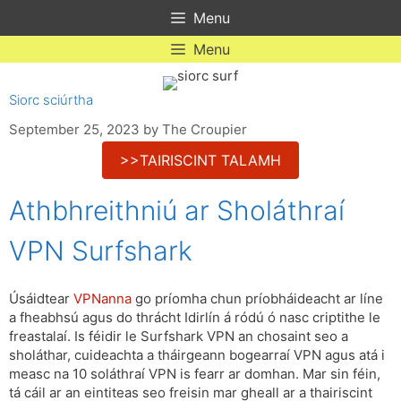
Skip
Menu
to
content
Menu
Siorc sciúrtha
September 25, 2023
by
The Croupier
>>TAIRISCINT TALAMH
Athbhreithniú ar Sholáthraí
VPN Surfshark
Úsáidtear
VPNanna
go príomha chun príobháideacht ar líne
a fheabhsú agus do thrácht Idirlín á ródú ó nasc criptithe le
freastalaí. Is féidir le Surfshark VPN an chosaint seo a
sholáthar, cuideachta a tháirgeann bogearraí VPN agus atá i
measc na 10 soláthraí VPN is fearr ar domhan. Mar sin féin,
tá cáil ar an eintiteas seo freisin mar gheall ar a thairiscint