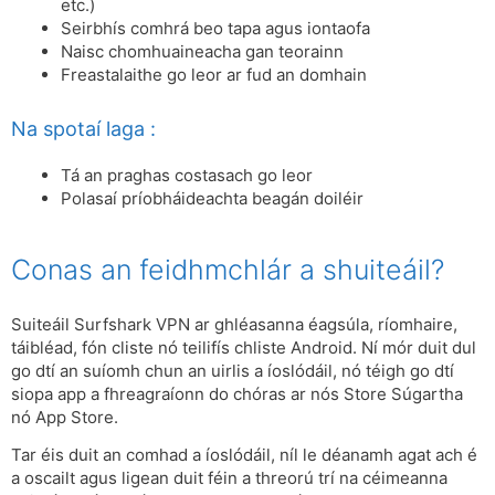
etc.)
Seirbhís comhrá beo tapa agus iontaofa
Naisc chomhuaineacha gan teorainn
Freastalaithe go leor ar fud an domhain
Na spotaí laga :
Tá an praghas costasach go leor
Polasaí príobháideachta beagán doiléir
Conas an feidhmchlár a shuiteáil?
Suiteáil Surfshark VPN ar ghléasanna éagsúla, ríomhaire,
táibléad, fón cliste nó teilifís chliste Android. Ní mór duit dul
go dtí an suíomh chun an uirlis a íoslódáil, nó téigh go dtí
siopa app a fhreagraíonn do chóras ar nós Store Súgartha
nó App Store.
Tar éis duit an comhad a íoslódáil, níl le déanamh agat ach é
a oscailt agus ligean duit féin a threorú trí na céimeanna