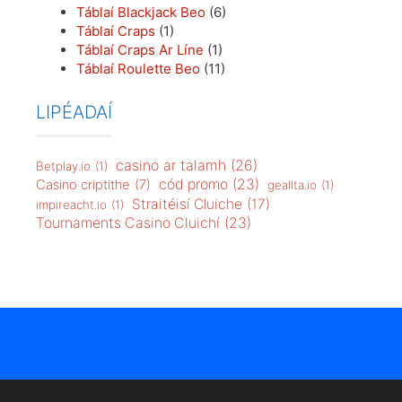
Táblaí Blackjack Beo
(6)
Táblaí Craps
(1)
Táblaí Craps Ar Líne
(1)
Táblaí Roulette Beo
(11)
LIPÉADAÍ
casino ar talamh
(26)
Betplay.io
(1)
cód promo
(23)
Casino criptithe
(7)
geallta.io
(1)
Straitéisí Cluiche
(17)
impireacht.io
(1)
Tournaments Casino Cluichí
(23)