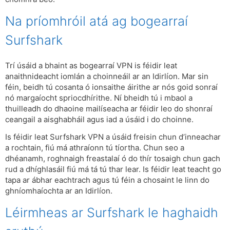
Na príomhróil atá ag bogearraí
Surfshark
Trí úsáid a bhaint as bogearraí VPN is féidir leat
anaithnideacht iomlán a choinneáil ar an Idirlíon. Mar sin
féin, beidh tú cosanta ó ionsaithe áirithe ar nós goid sonraí
nó margaíocht spriocdhírithe. Ní bheidh tú i mbaol a
thuilleadh do dhaoine mailíseacha ar féidir leo do shonraí
ceangail a aisghabháil agus iad a úsáid i do choinne.
Is féidir leat Surfshark VPN a úsáid freisin chun d’inneachar
a rochtain, fiú má athraíonn tú tíortha. Chun seo a
dhéanamh, roghnaigh freastalaí ó do thír tosaigh chun gach
rud a dhíghlasáil fiú má tá tú thar lear. Is féidir leat teacht go
tapa ar ábhar eachtrach agus tú féin a chosaint le linn do
ghníomhaíochta ar an Idirlíon.
Léirmheas ar Surfshark le haghaidh