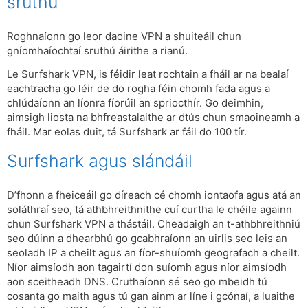
sruthú
Roghnaíonn go leor daoine VPN a shuiteáil chun
gníomhaíochtaí sruthú áirithe a rianú.
Le Surfshark VPN, is féidir leat rochtain a fháil ar na bealaí
eachtracha go léir de do rogha féin chomh fada agus a
chlúdaíonn an líonra fíorúil an spriocthír. Go deimhin,
aimsigh liosta na bhfreastalaithe ar dtús chun smaoineamh a
fháil. Mar eolas duit, tá Surfshark ar fáil do 100 tír.
Surfshark agus slándáil
D’fhonn a fheiceáil go díreach cé chomh iontaofa agus atá an
soláthraí seo, tá athbhreithnithe cuí curtha le chéile againn
chun Surfshark VPN a thástáil. Cheadaigh an t-athbhreithniú
seo dúinn a dhearbhú go gcabhraíonn an uirlis seo leis an
seoladh IP a cheilt agus an fíor-shuíomh geografach a cheilt.
Níor aimsíodh aon tagairtí don suíomh agus níor aimsíodh
aon sceitheadh ​​DNS. Cruthaíonn sé seo go mbeidh tú
cosanta go maith agus tú gan ainm ar líne i gcónaí, a luaithe