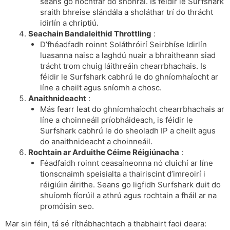
seans go nochtfar do shonraí. Is féidir le Surfshark
sraith bhreise slándála a sholáthar trí do thrácht
idirlín a chriptiú.
Seachain Bandaleithid Throttling
:
D’fhéadfadh roinnt Soláthróirí Seirbhíse Idirlín
luasanna naisc a laghdú nuair a bhraitheann siad
trácht trom chuig láithreáin chearrbhachais. Is
féidir le Surfshark cabhrú le do ghníomhaíocht ar
líne a cheilt agus sníomh a chosc.
Anaithnideacht
:
Más fearr leat do ghníomhaíocht chearrbhachais ar
líne a choinneáil príobháideach, is féidir le
Surfshark cabhrú le do sheoladh IP a cheilt agus
do anaithnideacht a choinneáil.
Rochtain ar Arduithe Céime Réigiúnacha
:
Féadfaidh roinnt ceasaíneonna nó cluichí ar líne
tionscnaimh speisialta a thairiscint d’imreoirí i
réigiúin áirithe. Seans go ligfidh Surfshark duit do
shuíomh fíorúil a athrú agus rochtain a fháil ar na
promóisin seo.
Mar sin féin, tá sé ríthábhachtach a thabhairt faoi deara: