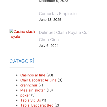
December 9, 2023
Comórtas Empire.io
June 13, 2025
Dulinbet Clash Royale Cur
Chun Cinn
July 6, 2024
CATAGÓIRÍ
Casinos ar líne
(90)
Cláir Baccarat Ar Líne
(3)
crannchur
(7)
Meaisín sliotán
(16)
poker
(5)
Tábla Sic Bo
(1)
Táblaí Baccarat Beo
(2)