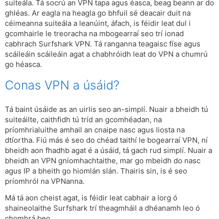
suiteála. Tá socrú an VPN tapa agus éasca, beag beann ar do
ghléas. Ar eagla na heagla go bhfuil sé deacair duit na
céimeanna suiteála a leanúint, áfach, is féidir leat dul i
gcomhairle le treoracha na mbogearraí seo trí ionad
cabhrach Surfshark VPN. Tá ranganna teagaisc físe agus
scáileáin scáileáin agat a chabhróidh leat do VPN a chumrú
go héasca.
Conas VPN a úsáid?
Tá baint úsáide as an uirlis seo an-simplí. Nuair a bheidh tú
suiteáilte, caithfidh tú tríd an gcomhéadan, na
príomhrialuithe amhail an cnaipe nasc agus liosta na
dtíortha. Fiú más é seo do chéad taithí le bogearraí VPN, ní
bheidh aon fhadhb agat é a úsáid, tá gach rud simplí. Nuair a
bheidh an VPN gníomhachtaithe, mar go mbeidh do nasc
agus IP a bheith go hiomlán slán. Thairis sin, is é seo
príomhról na VPNanna.
Má tá aon cheist agat, is féidir leat cabhair a lorg ó
shaineolaithe Surfshark trí theagmháil a dhéanamh leo ó
chomhrá beo.