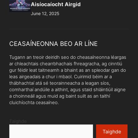
Aisíocaíocht Airgid
June 12, 2025
CEASAÍNEONNA BEO AR LÍNE
Tugann an treoir deiridh seo do cheasaíneonna léargas
ar chleachtais chearrbhachais fhreagracha, ag cinntiú
gur féidir leat taitneamh a bhaint as an spleodar gan do
leas airgeadais a chur i mbaol. Cuirimid béim ar a
thábhachtaí atá sé teorainneacha a leagan síos,
comharthaí andúile a aithint, agus staid shláintiúil aigne
a choinneáil agus muid ag baint suilt as an taithí
cluichíochta ceasaíneo.
Taighde
Taighde