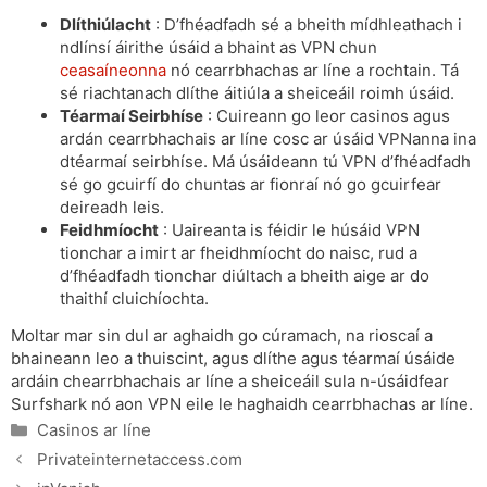
Dlíthiúlacht
: D’fhéadfadh sé a bheith mídhleathach i
ndlínsí áirithe úsáid a bhaint as VPN chun
ceasaíneonna
nó cearrbhachas ar líne a rochtain. Tá
sé riachtanach dlíthe áitiúla a sheiceáil roimh úsáid.
Téarmaí Seirbhíse
: Cuireann go leor casinos agus
ardán cearrbhachais ar líne cosc ​​ar úsáid VPNanna ina
dtéarmaí seirbhíse. Má úsáideann tú VPN d’fhéadfadh
sé go gcuirfí do chuntas ar fionraí nó go gcuirfear
deireadh leis.
Feidhmíocht
: Uaireanta is féidir le húsáid VPN
tionchar a imirt ar fheidhmíocht do naisc, rud a
d’fhéadfadh tionchar diúltach a bheith aige ar do
thaithí cluichíochta.
Moltar mar sin dul ar aghaidh go cúramach, na rioscaí a
bhaineann leo a thuiscint, agus dlíthe agus téarmaí úsáide
ardáin chearrbhachais ar líne a sheiceáil sula n-úsáidfear
Surfshark nó aon VPN eile le haghaidh cearrbhachas ar líne.
Categories
Casinos ar líne
Privateinternetaccess.com