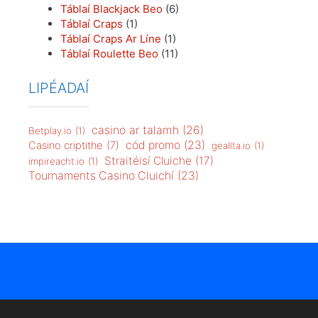
Táblaí Blackjack Beo
(6)
Táblaí Craps
(1)
Táblaí Craps Ar Líne
(1)
Táblaí Roulette Beo
(11)
LIPÉADAÍ
casino ar talamh
(26)
Betplay.io
(1)
cód promo
(23)
Casino criptithe
(7)
geallta.io
(1)
Straitéisí Cluiche
(17)
impireacht.io
(1)
Tournaments Casino Cluichí
(23)