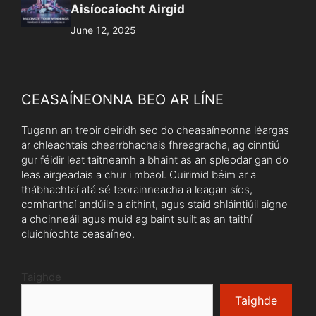
Aisíocaíocht Airgid
June 12, 2025
CEASAÍNEONNA BEO AR LÍNE
Tugann an treoir deiridh seo do cheasaíneonna léargas
ar chleachtais chearrbhachais fhreagracha, ag cinntiú
gur féidir leat taitneamh a bhaint as an spleodar gan do
leas airgeadais a chur i mbaol. Cuirimid béim ar a
thábhachtaí atá sé teorainneacha a leagan síos,
comharthaí andúile a aithint, agus staid shláintiúil aigne
a choinneáil agus muid ag baint suilt as an taithí
cluichíochta ceasaíneo.
Taighde
Taighde