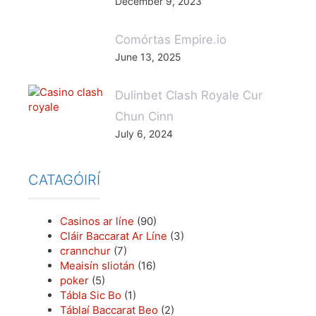
December 9, 2023
Comórtas Empire.io
June 13, 2025
Dulinbet Clash Royale Cur
Chun Cinn
July 6, 2024
CATAGÓIRÍ
Casinos ar líne
(90)
Cláir Baccarat Ar Líne
(3)
crannchur
(7)
Meaisín sliotán
(16)
poker
(5)
Tábla Sic Bo
(1)
Táblaí Baccarat Beo
(2)