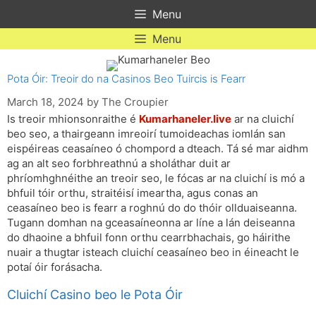
Skip
Menu
to
content
Menu
Pota Óir: Treoir do na Casinos Beo Tuircis is Fearr
March 18, 2024
by
The Croupier
Is treoir mhionsonraithe é
Kumarhaneler.live
ar na cluichí
beo seo, a thairgeann imreoirí tumoideachas iomlán san
eispéireas ceasaíneo ó chompord a dteach. Tá sé mar aidhm
ag an alt seo forbhreathnú a sholáthar duit ar
phríomhghnéithe an treoir seo, le fócas ar na cluichí is mó a
bhfuil tóir orthu, straitéisí imeartha, agus conas an
ceasaíneo beo is fearr a roghnú do do thóir ollduaiseanna.
Tugann domhan na gceasaíneonna ar líne a lán deiseanna
do dhaoine a bhfuil fonn orthu cearrbhachais, go háirithe
nuair a thugtar isteach cluichí ceasaíneo beo in éineacht le
potaí óir forásacha.
Cluichí Casino beo le Pota Óir