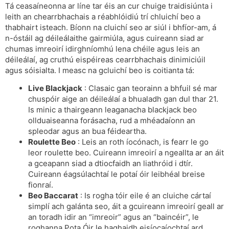
Tá ceasaíneonna ar líne tar éis an cur chuige traidisiúnta i
leith an chearrbhachais a réabhlóidiú trí chluichí beo a
thabhairt isteach. Bíonn na cluichí seo ar siúl i bhfíor-am, á
n-óstáil ag déileálaithe gairmiúla, agus cuireann siad ar
chumas imreoirí idirghníomhú lena chéile agus leis an
déileálaí, ag cruthú eispéireas cearrbhachais dinimiciúil
agus sóisialta. I measc na gcluichí beo is coitianta tá:
Live Blackjack
: Clasaic gan teorainn a bhfuil sé mar
chuspóir aige an déileálaí a bhualadh gan dul thar 21.
Is minic a thairgeann leaganacha blackjack beo
ollduaiseanna forásacha, rud a mhéadaíonn an
spleodar agus an bua féideartha.
Roulette Beo
: Leis an roth íocónach, is fearr le go
leor roulette beo. Cuireann imreoirí a ngeallta ar an áit
a gceapann siad a dtiocfaidh an liathróid i dtír.
Cuireann éagsúlachtaí le potaí óir leibhéal breise
fionraí.
Beo Baccarat
: Is rogha tóir eile é an cluiche cártaí
simplí ach galánta seo, áit a gcuireann imreoirí geall ar
an toradh idir an “imreoir” agus an “baincéir”, le
roghanna Pota Óir le haghaidh eisíocaíochtaí ard.