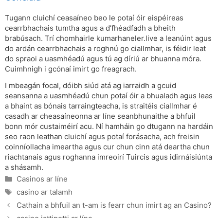
Tugann cluichí ceasaíneo beo le potaí óir eispéireas
cearrbhachais tumtha agus a d’fhéadfadh a bheith
brabúsach. Trí chomhairle kumarhaneler.live a leanúint agus
do ardán cearrbhachais a roghnú go ciallmhar, is féidir leat
do spraoi a uasmhéadú agus tú ag díriú ar bhuanna móra.
Cuimhnigh i gcónaí imirt go freagrach.
I mbeagán focal, dóibh siúd atá ag iarraidh a gcuid
seansanna a uasmhéadú chun potaí óir a bhualadh agus leas
a bhaint as bónais tarraingteacha, is straitéis ciallmhar é
casadh ar cheasaíneonna ar líne seanbhunaithe a bhfuil
bonn mór custaiméirí acu. Ní hamháin go dtugann na hardáin
seo raon leathan cluichí agus potaí forásacha, ach freisin
coinníollacha imeartha agus cur chun cinn atá deartha chun
riachtanais agus roghanna imreoirí Tuircis agus idirnáisiúnta
a shásamh.
Categories
Casinos ar líne
Tags
casino ar talamh
Cathain a bhfuil an t-am is fearr chun imirt ag an Casino?