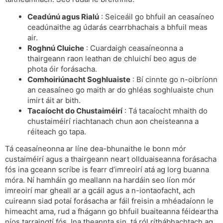
Ceadúnú agus Rialú
: Seiceáil go bhfuil an ceasaíneo
ceadúnaithe ag údarás cearrbhachais a bhfuil meas
air.
Roghnú Cluiche
: Cuardaigh ceasaíneonna a
thairgeann raon leathan de chluichí beo agus de
phota óir forásacha.
Comhoiriúnacht Soghluaiste
: Bí cinnte go n-oibríonn
an ceasaíneo go maith ar do ghléas soghluaiste chun
imirt áit ar bith.
Tacaíocht do Chustaiméirí
: Tá tacaíocht mhaith do
chustaiméirí riachtanach chun aon cheisteanna a
réiteach go tapa.
Tá ceasaíneonna ar líne dea-bhunaithe le bonn mór
custaiméirí agus a thairgeann neart ollduaiseanna forásacha
fós ina gceann scríbe is fearr d’imreoirí atá ag lorg buanna
móra. Ní hamháin go meallann na hardáin seo líon mór
imreoirí mar gheall ar a gcáil agus a n-iontaofacht, ach
cuireann siad potaí forásacha ar fáil freisin a mhéadaíonn le
himeacht ama, rud a fhágann go bhfuil buaiteanna féideartha
níos tarraingtí fós. Ina theannta sin, tá ról ríthábhachtach ag