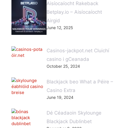
Aisíocaíocht Rakeback
Betplay.io – Aisíocaíocht
Airgid
June 12, 2025
Casinos-jackpot.net Cluichí
casino i gCeanada
October 25, 2024
Blackjack beo What a Péire –
Casino Extra
June 19, 2024
Dé Céadaoin Skylounge
Blackjack Dublinbet