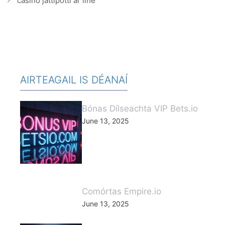
casino jattipotti ar líne
AIRTEAGAIL IS DÉANAÍ
Bónas Dílseachta VIP Bets.io
June 13, 2025
Comórtas Empire.io
June 13, 2025