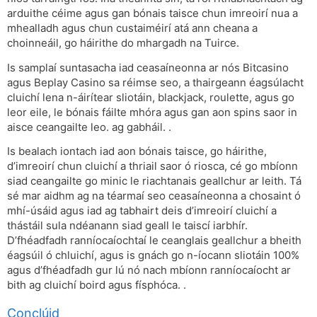
arduithe céime agus gan bónais taisce chun imreoirí nua a
mhealladh agus chun custaiméirí atá ann cheana a
choinneáil, go háirithe do mhargadh na Tuirce.
Is samplaí suntasacha iad ceasaíneonna ar nós Bitcasino
agus Beplay Casino sa réimse seo, a thairgeann éagsúlacht
cluichí lena n-áirítear sliotáin, blackjack, roulette, agus go
leor eile, le bónais fáilte mhóra agus gan aon spins saor in
aisce ceangailte leo. ag gabháil
.
.
Is bealach iontach iad aon bónais taisce, go háirithe,
d’imreoirí chun cluichí a thriail saor ó riosca, cé go mbíonn
siad ceangailte go minic le riachtanais geallchur ar leith. Tá
sé mar aidhm ag na téarmaí seo ceasaíneonna a chosaint ó
mhí-úsáid agus iad ag tabhairt deis d’imreoirí cluichí a
thástáil sula ndéanann siad geall le taiscí iarbhír.
D’fhéadfadh ranníocaíochtaí le ceanglais geallchur a bheith
éagsúil ó chluichí, agus is gnách go n-íocann sliotáin 100%
agus d’fhéadfadh gur lú nó nach mbíonn ranníocaíocht ar
bith ag cluichí boird agus físphóca.
.
Conclúid