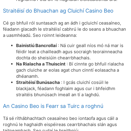
Straitéisí do Bhuachan ag Cluichí Casino Beo
Cé go bhfuil ról suntasach ag an ádh i gcluichí ceasaíneo,
féadann glacadh le straitéisí cabhrú le do seans a bhuachan
a uasmhéadú. Seo roinnt leideanna:
Bainistiú Bancrollaí
: Ná cuir geall níos mó ná mar is
féidir leat a chailleadh agus socraigh teorainneacha
dochta do sheisiúin chearrbhachais.
Na Rialacha a Thuiscint
: Bí cinnte go bhfuil rialacha
gach cluiche ar eolas agat chun cinntí eolasacha a
dhéanamh.
Straitéisí Bunúsacha
: I gcás cluichí cosúil le
blackjack, féadann foghlaim agus cur i bhfeidhm
straitéis bhunúsach imeall an tí a laghdú.
An Casino Beo is Fearr sa Tuirc a roghnú
Tá sé ríthábhachtach ceasaíneo beo iontaofa agus cáil a
roghnú le haghaidh eispéireas cearrbhachais slán agus
taitneamhach. Seo rudaí le breithniú: