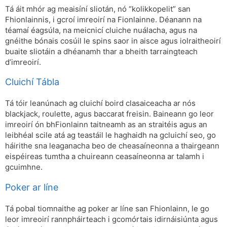
Tá áit mhór ag meaisíní sliotán, nó “kolikkopelit” san
Fhionlainnis, i gcroí imreoirí na Fionlainne. Déanann na
téamaí éagsúla, na meicnicí cluiche nuálacha, agus na
gnéithe bónais cosúil le spins saor in aisce agus iolraitheoirí
buaite sliotáin a dhéanamh thar a bheith tarraingteach
d’imreoirí.
Cluichí Tábla
Tá tóir leanúnach ag cluichí boird clasaiceacha ar nós
blackjack, roulette, agus baccarat freisin. Baineann go leor
imreoirí ón bhFionlainn taitneamh as an straitéis agus an
leibhéal scile atá ag teastáil le haghaidh na gcluichí seo, go
háirithe sna leaganacha beo de cheasaíneonna a thairgeann
eispéireas tumtha a chuireann ceasaíneonna ar talamh i
gcuimhne.
Poker ar líne
Tá pobal tiomnaithe ag poker ar líne san Fhionlainn, le go
leor imreoirí rannpháirteach i gcomórtais idirnáisiúnta agus