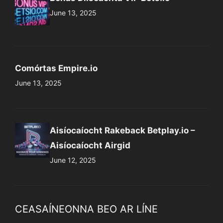
June 13, 2025
Comórtas Empire.io
June 13, 2025
Aisíocaíocht Rakeback Betplay.io –
Aisíocaíocht Airgid
June 12, 2025
CEASAÍNEONNA BEO AR LÍNE