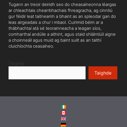
Tugann an treoir deiridh seo do cheasaíneonna léargas
ar chleachtais chearrbhachais fhreagracha, ag cinntiú
gur féidir leat taitneamh a bhaint as an spleodar gan do
leas airgeadais a chur i mbaol. Cuirimid béim ar a
thábhachtaí atá sé teorainneacha a leagan síos,
comharthaí andúile a aithint, agus staid shláintiúil aigne
a choinneáil agus muid ag baint suilt as an taithí
cluichíochta ceasaíneo.
Taighde
Taighde